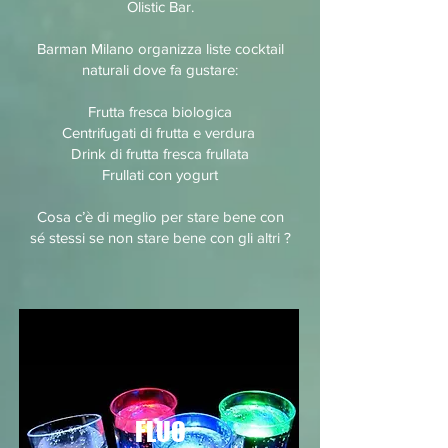
Olistic Bar.
Barman Milano organizza liste cocktail
naturali dove fa gustare:
Frutta fresca biologica
Centrifugati di frutta e verdura
Drink di frutta fresca frullata
Frullati con yogurt
Cosa c’è di meglio per stare bene con
sé stessi se non stare bene con gli altri ?
FLUO